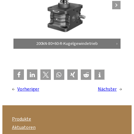
200kN-80×60-R-Kugelgewindetrieb
←
Vorheriger
Nächster
→
Produkte
Aktuatoren