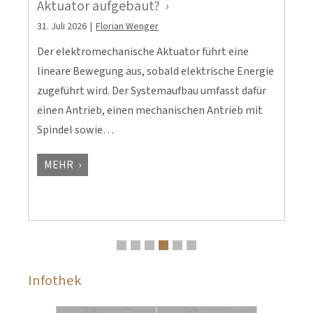
Aktuator aufgebaut?
b
31. Juli 2026
|
Florian Wenger
8.
Der elektromechanische Aktuator führt eine
D
lineare Bewegung aus, sobald elektrische Energie
u
zugeführt wird. Der Systemaufbau umfasst dafür
u
einen Antrieb, einen mechanischen Antrieb mit
t
Spindel sowie…
e
MEHR
Infothek