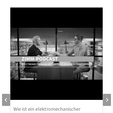
Wie ist ein elektromechanischer
W