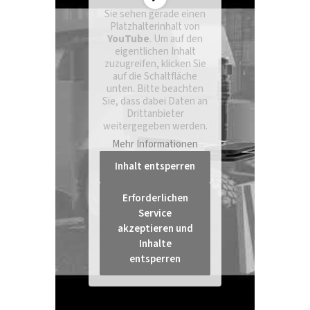
Sie sehen gerade einen
Platzhalterinhalt von
YouTube
. Um auf den
eigentlichen Inhalt
zuzugreifen, klicken Sie
auf die Schaltfläche
unten. Bitte beachten
Sie, dass dabei Daten an
Drittanbieter
weitergegeben werden.
Mehr Informationen
Inhalt entsperren
Erforderlichen
Service
akzeptieren und
Inhalte
entsperren