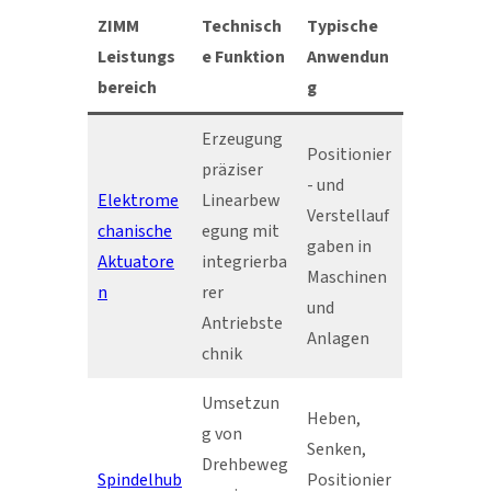
ZIMM
Technisch
Typische
Leistungs
e Funktion
Anwendun
bereich
g
Erzeugung
Positionier
präziser
- und
Elektrome
Linearbew
Verstellauf
chanische
egung mit
gaben in
Aktuatore
integrierba
Maschinen
n
rer
und
Antriebste
Anlagen
chnik
Umsetzun
Heben,
g von
Senken,
Drehbeweg
Spindelhub
Positionier