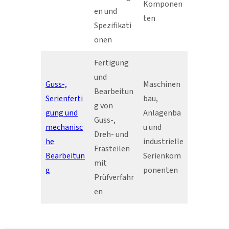
Komponen
en und
ten
Spezifikati
onen
Fertigung
und
Guss-,
Maschinen
Bearbeitun
Serienferti
bau,
g von
gung und
Anlagenba
Guss-,
mechanisc
u und
Dreh- und
he
industrielle
Frästeilen
Bearbeitun
Serienkom
mit
g
ponenten
Prüfverfahr
en