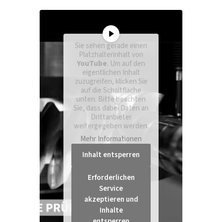
Sie sehen gerade einen
Platzhalterinhalt von
YouTube
. Um auf den
eigentlichen Inhalt
zuzugreifen, klicken Sie
auf die Schaltfläche
unten. Bitte beachten
Sie, dass dabei Daten an
Drittanbieter
weitergegeben werden.
Mehr Informationen
Inhalt entsperren
Erforderlichen
Service
akzeptieren und
Inhalte
entsperren