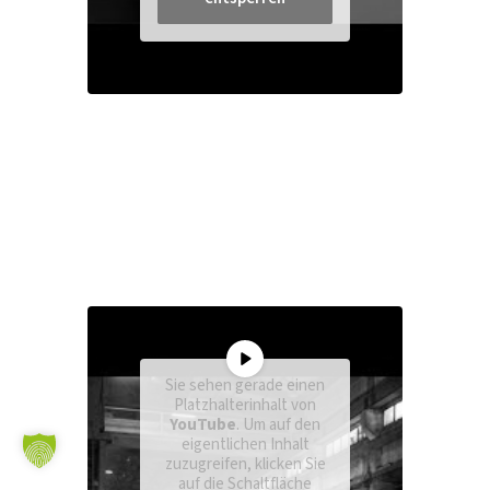
Sie sehen gerade einen
Platzhalterinhalt von
YouTube
. Um auf den
eigentlichen Inhalt
zuzugreifen, klicken Sie
auf die Schaltfläche