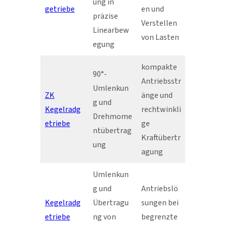
ung in
getriebe
en und
präzise
Verstellen
Linearbew
von Lasten
egung
kompakte
90°-
Antriebsstr
Umlenkun
ZK
änge und
g und
Kegelradg
rechtwinkli
Drehmome
etriebe
ge
ntübertrag
Kraftübertr
ung
agung
Umlenkun
g und
Antriebslö
Kegelradg
Übertragu
sungen bei
etriebe
ng von
begrenzte