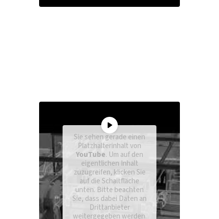
Sie sehen gerade einen
Platzhalterinhalt von
YouTube
. Um auf den
eigentlichen Inhalt
zuzugreifen, klicken Sie
auf die Schaltfläche
unten. Bitte beachten
Sie, dass dabei Daten an
Drittanbieter
weitergegeben werden.