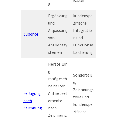
kasten
g
Ergänzung
kundenspe
und
zifische
Anpassung
Integratio
Zubehör
von
n und
Antriebssy
Funktionsa
stemen
bsicherung
Herstellun
g
Sonderteil
maßgesch
e,
neiderter
Zeichnungs
Fertigung
Antriebsel
teile und
nach
emente
kundenspe
Zeichnung
nach
zifische
Zeichnung