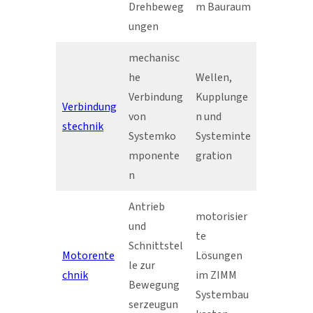
Drehbeweg
m Bauraum
ungen
mechanisc
he
Wellen,
Verbindung
Kupplunge
Verbindung
von
n und
stechnik
Systemko
Systeminte
mponente
gration
n
Antrieb
motorisier
und
te
Schnittstel
Motorente
Lösungen
le zur
chnik
im ZIMM
Bewegung
Systembau
serzeugun