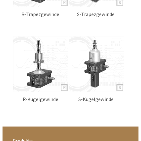
Trapez- oder Kugelgewindetriebe
S-Spindel | stehend
R-Trapezgewinde
S-Trapezgewinde
Das Schneckenrad beinhaltet ein Muttergewinde und
wandelt die Drehbewegung in eine Axialbewegung
der Spindel um, wenn diese am Drehen gehindert
wird.
R-Kugelgewinde
S-Kugelgewinde