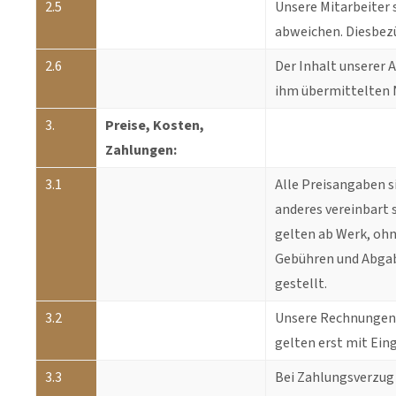
2.5
Unsere Mitarbeiter 
abweichen. Diesbezü
2.6
Der Inhalt unserer 
ihm übermittelten N
3.
Preise, Kosten,
Zahlungen:
3.1
Alle Preisangaben s
anderes vereinbart s
gelten ab Werk, ohn
Gebühren und Abgabe
gestellt.
3.2
Unsere Rechnungen s
gelten erst mit Ein
3.3
Bei Zahlungsverzug 