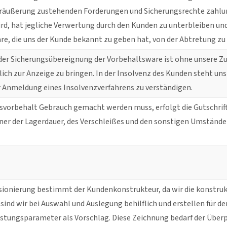
veräußerung zustehenden Forderungen und Sicherungsrechte zahlu
d, hat jegliche Verwertung durch den Kunden zu unterbleiben und 
re, die uns der Kunde bekannt zu geben hat, von der Abtretung zu
er Sicherungsübereignung der Vorbehaltsware ist ohne unsere Zu
ich zur Anzeige zu bringen. In der Insolvenz des Kunden steht un
or Anmeldung eines Insolvenzverfahrens zu verständigen.
svorbehalt Gebrauch gemacht werden muss, erfolgt die Gutschri
iner der Lagerdauer, des Verschleißes und den sonstigen Umstän
ionierung bestimmt der Kundenkonstrukteur, da wir die konstruk
sind wir bei Auswahl und Auslegung behilflich und erstellen für
istungsparameter als Vorschlag. Diese Zeichnung bedarf der Über