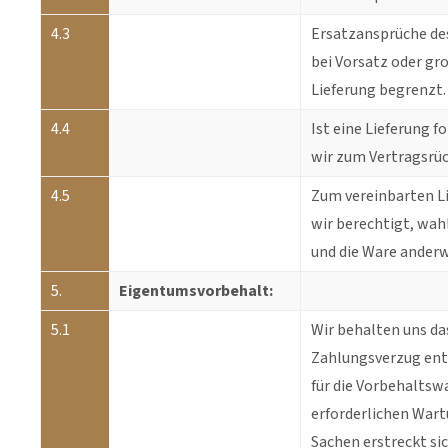
4.3
Ersatzansprüche des
bei Vorsatz oder gro
Lieferung begrenzt.
4.4
Ist eine Lieferung 
wir zum Vertragsrüc
4.5
Zum vereinbarten L
wir berechtigt, wah
und die Ware anderw
5.
Eigentumsvorbehalt:
5.1
Wir behalten uns da
Zahlungsverzug ents
für die Vorbehaltsw
erforderlichen Wart
Sachen erstreckt sic