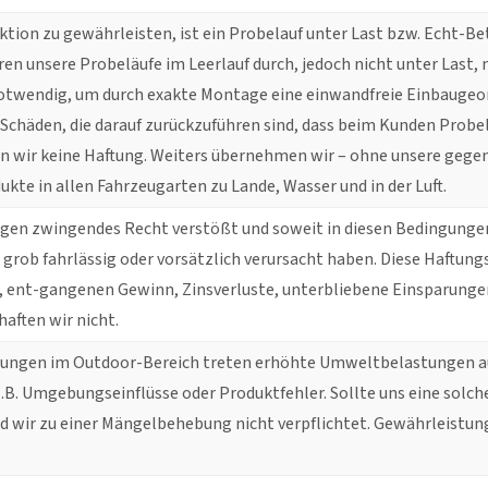
ktion zu gewährleisten, ist ein Probelauf unter Last bzw. Echt
ühren unsere Probeläufe im Leerlauf durch, jedoch nicht unter Las
otwendig, um durch exakte Montage eine einwandfreie Einbaugeom
 Schäden, die darauf zurückzuführen sind, dass beim Kunden Probe
wir keine Haftung. Weiters übernehmen wir – ohne unsere gegente
kte in allen Fahrzeugarten zu Lande, Wasser und in der Luft.
egen zwingendes Recht verstößt und soweit in diesen Bedingungen n
r grob fahrlässig oder vorsätzlich verursacht haben. Diese Haftun
, ent-gangenen Gewinn, Zinsverluste, unterbliebene Einsparung
aften wir nicht.
dungen im Outdoor-Bereich treten erhöhte Umweltbelastungen auf
.B. Umgebungseinflüsse oder Produktfehler. Sollte uns eine solch
nd wir zu einer Mängelbehebung nicht verpflichtet. Gewährleistung