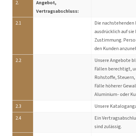
2.
Angebot,
Vertragsabschluss:
2.1
Die nachstehenden 
ausdrücklich auf si
Zustimmung. Persone
den Kunden anzuneh
2.2
Unsere Angebote ble
Fällen berechtigt, 
Rohstoffe, Steuern,
Fälle höherer Gewa
Aluminium- oder Kup
2.3
Unsere Kataloganga
2.4
Ein Vertragsabschlu
sind zulässig.