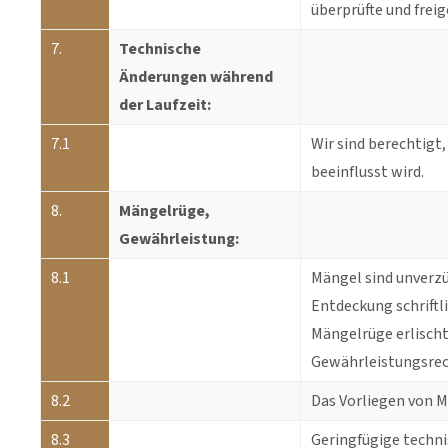
überprüfte und frei
7.
Technische
Änderungen während
der Laufzeit:
7.1
Wir sind berechtigt
beeinflusst wird.
8.
Mängelrüge,
Gewährleistung:
8.1
Mängel sind unverzü
Entdeckung schriftl
Mängelrüge erlischt
Gewährleistungsrech
8.2
Das Vorliegen von 
8.3
Geringfügige techn