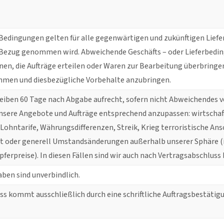
Bedingungen gelten für alle gegenwärtigen und zukünftigen Lief
e Bezug genommen wird. Abweichende Geschäfts – oder Lieferbedin
n, die Aufträge erteilen oder Waren zur Bearbeitung überbringen
men und diesbezügliche Vorbehalte anzubringen.
iben 60 Tage nach Abgabe aufrecht, sofern nicht Abweichendes ver
unsere Angebote und Aufträge entsprechend anzupassen: wirtscha
 Lohntarife, Währungsdifferenzen, Streik, Krieg terroristische An
lt oder generell Umstandsänderungen außerhalb unserer Sphäre (i
ferpreise). In diesen Fällen sind wir auch nach Vertragsabschlus
ben sind unverbindlich.
ss kommt ausschließlich durch eine schriftliche Auftragsbestätig