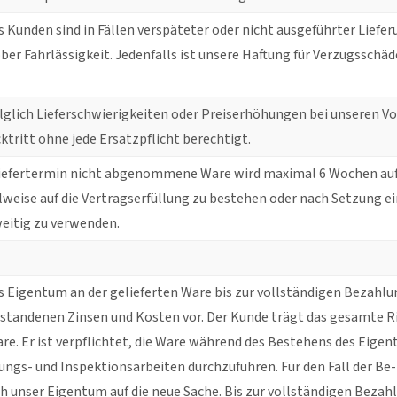
 Kunden sind in Fällen verspäteter oder nicht ausgeführter Liefer
ber Fahrlässigkeit. Jedenfalls ist unsere Haftung für Verzugsschäd
folglich Lieferschwierigkeiten oder Preiserhöhungen bei unseren V
ktritt ohne jede Ersatzpflicht berechtigt.
iefertermin nicht abgenommene Ware wird maximal 6 Wochen auf K
lweise auf die Vertragserfüllung zu bestehen oder nach Setzung 
eitig zu verwenden.
s Eigentum an der gelieferten Ware bis zur vollständigen Bezahlun
tandenen Zinsen und Kosten vor. Der Kunde trägt das gesamte Ri
are. Er ist verpflichtet, die Ware während des Bestehens des Eig
ungs- und Inspektionsarbeiten durchzuführen. Für den Fall der Be
h unser Eigentum auf die neue Sache. Bis zur vollständigen Bezahl