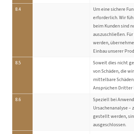
8.4
Um eine sichere Fun
erforderlich. Wir f
beim Kunden sind n
auszuschließen. Für
werden, übernehmen 
Einbau unserer Produ
8.5
Soweit dies nicht g
von Schäden, die wi
mittelbare Schäden
Ansprüchen Dritter h
8.6
Speziell bei Anwen
Ursachenanalyse – z
gestellt werden, si
ausgeschlossen.