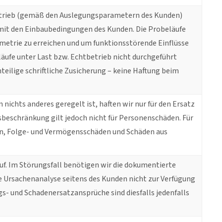
-Betrieb (gemäß den Auslegungsparametern des Kunden)
t, mit den Einbaubedingungen des Kunden. Die Probeläufe
etrie zu erreichen und um funktionsstörende Einflüsse
läufe unter Last bzw. Echtbetrieb nicht durchgeführt
ilige schriftliche Zusicherung – keine Haftung beim
ichts anderes geregelt ist, haften wir nur für den Ersatz
gsbeschränkung gilt jedoch nicht für Personenschäden. Für
en, Folge- und Vermögensschäden und Schäden aus
. Im Störungsfall benötigen wir die dokumentierte
e Ursachenanalyse seitens des Kunden nicht zur Verfügung
s- und Schadenersatzansprüche sind diesfalls jedenfalls