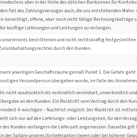
mindestens aber in der Höhe des üblichen Bankzinses für Kontoko
ür den Fall des Zahlungsverzuges auch, die uns entstehenden Mahn-
ir berechtigt, offene, aber noch nicht fällige Rechnungsbeträge s
 für künftige Lieferungen und Leistungen zu verlangen.
 unsererseits bestrittenen und nicht rechtskräftig festgestellt
 Zurückbehaltungsrechtes durch den Kunden.
unsere jeweiligen Geschäftsräume gemäß Punkt 1. Die Gefahr geht
sonstigen Versandperson übergeben wurde, im Falle des Annahmev
falls nicht ausdrücklich als verbindlich vereinbart, unverbindlich u
Übergabe an den Kunden. Ein Rücktritt vom Vertrag durch den Kun
ndest 4-wöchigen – Nachfrist möglich. Der Rücktritt ist mittel
eht sich nur auf den Lieferungs- oder Leistungsteil, für den Verzu
es Kunden verlängern die Lieferzeit angemessen. Dasselbe gilt b
in der Sphäre unseres Vorlieferanten liegen oder bei höherer Gewa