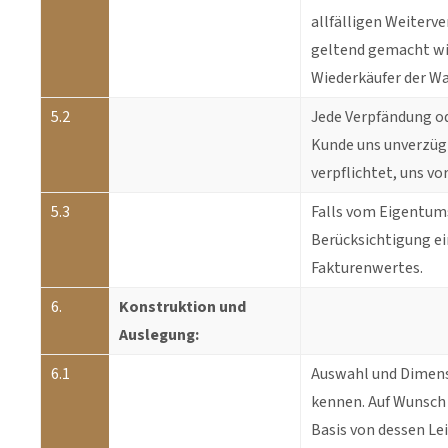
allfälligen Weiter
geltend gemacht wir
Wiederkäufer der Wa
5.2
Jede Verpfändung od
Kunde uns unverzügl
verpflichtet, uns v
5.3
Falls vom Eigentum
Berücksichtigung e
Fakturenwertes.
6.
Konstruktion und
Auslegung:
6.1
Auswahl und Dimens
kennen. Auf Wunsch 
Basis von dessen Le