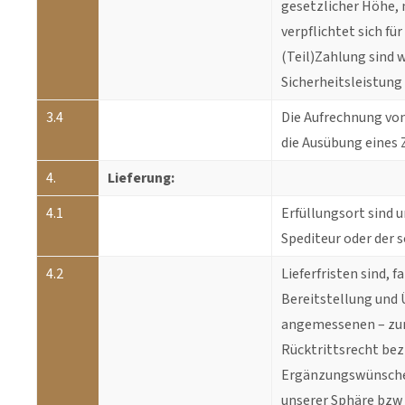
gesetzlicher Höhe, 
verpflichtet sich f
(Teil)Zahlung sind w
Sicherheitsleistung
3.4
Die Aufrechnung von
die Ausübung eines
4.
Lieferung:
4.1
Erfüllungsort sind 
Spediteur oder der 
4.2
Lieferfristen sind, 
Bereitstellung und 
angemessenen – zumi
Rücktrittsrecht bezi
Ergänzungswünsche d
unserer Sphäre bzw 