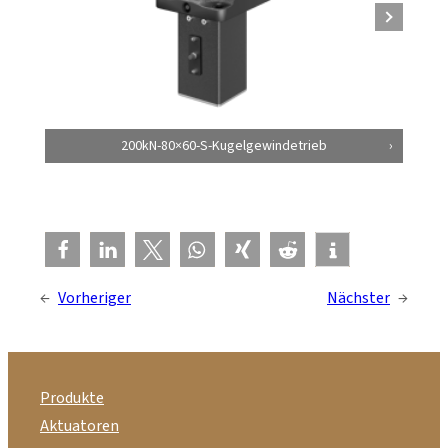
200kN-80×60-S-Kugelgewindetrieb
←
Vorheriger
Nächster
→
Produkte
Aktuatoren