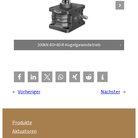
200kN-80×40-R-Kugelgewindetrieb
←
Vorheriger
Nächster
→
Produkte
Aktuatoren