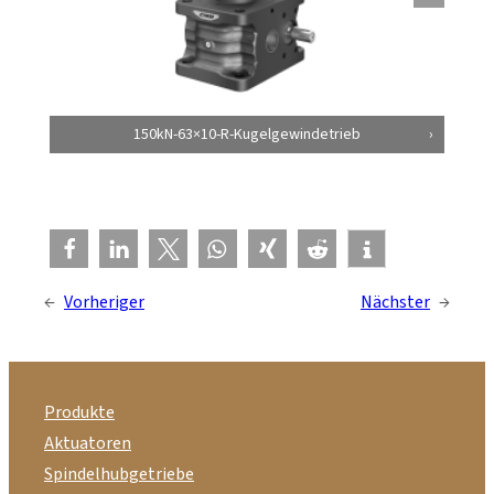
150kN-63×10-R-Kugelgewindetrieb
←
Vorheriger
Nächster
→
Produkte
Aktuatoren
Spindelhubgetriebe