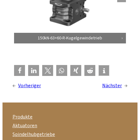
150kN-63×60-R-Kugelgewindetrieb
←
Vorheriger
Nächster
→
Produkte
Aktuatoren
Spindelhubgetriebe