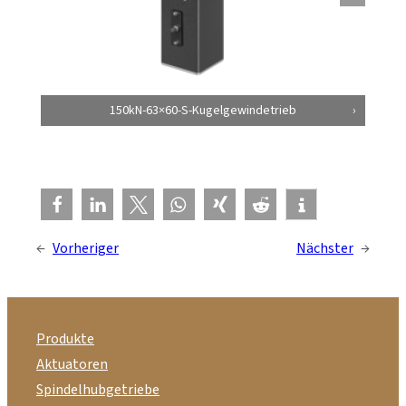
150kN-63×60-S-Kugelgewindetrieb
←
Vorheriger
Nächster
→
Produkte
Aktuatoren
Spindelhubgetriebe