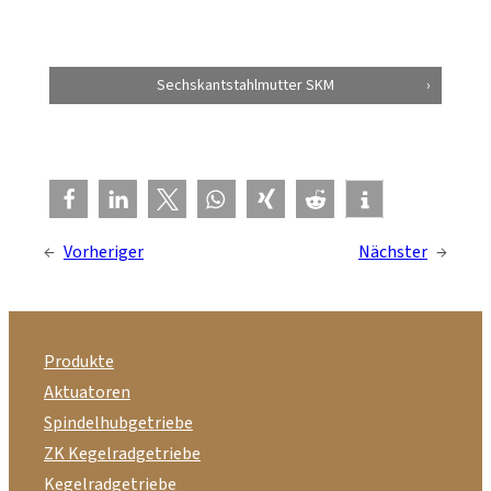
Sechskantstahlmutter SKM
←
Vorheriger
Nächster
→
Produkte
Aktuatoren
Spindelhubgetriebe
ZK Kegelradgetriebe
Kegelradgetriebe