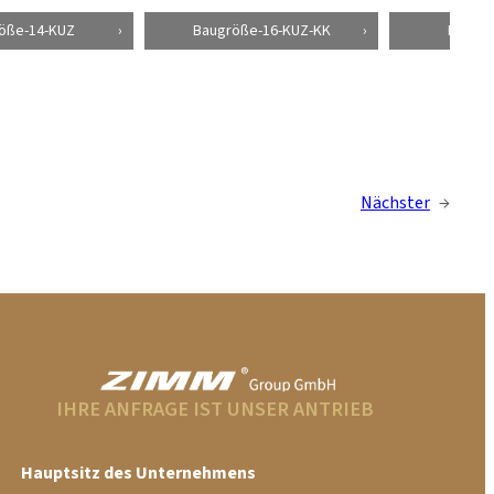
öße-14-KUZ
Baugröße-16-KUZ-KK
Baugr
Nächster
→
IHRE ANFRAGE IST UNSER ANTRIEB
Hauptsitz des Unternehmens