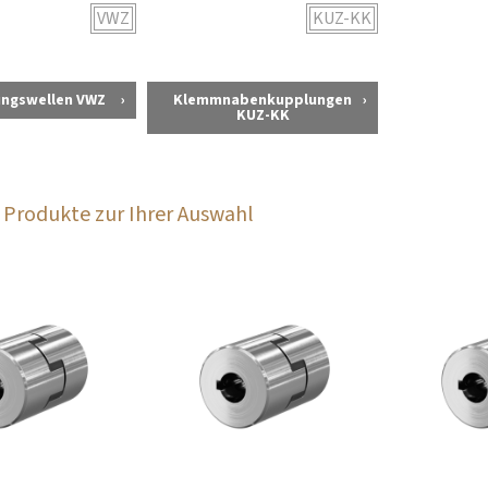
VWZ
KUZ-KK
ungswellen VWZ
Klemmnabenkupplungen
KUZ-KK
Produkte zur Ihrer Auswahl