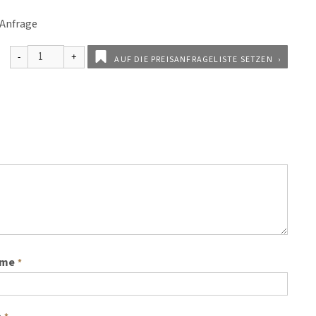
 Anfrage
AUF DIE PREISANFRAGELISTE SETZEN
ame
*