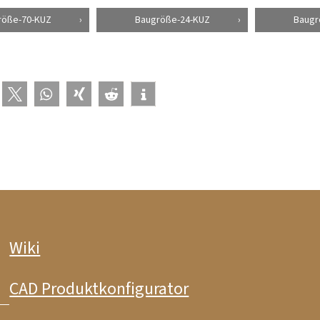
röße-70-KUZ
Baugröße-24-KUZ
Baugr
Wiki
CAD Produktkonfigurator