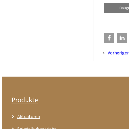
Baug
←
Vorheriger
Produkte
Aktuatoren
Spindelhubgetriebe