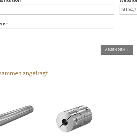
nstitution
Websit
*
sse
*
ABSENDEN
zusammen angefragt