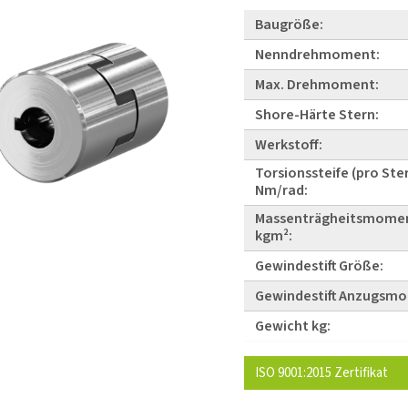
Baugröße:
Nenndrehmoment:
Max. Drehmoment:
Shore-Härte Stern:
Werkstoff:
Torsionssteife (pro Ste
Nm/rad:
Massenträgheitsmomen
kgm²:
Gewindestift Größe:
Gewindestift Anzugsm
Gewicht kg:
ISO 9001:2015 Zertifikat