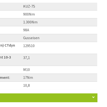
KUZ-75
900Nm
1.300Nm
98A
Gusseisen
rn) CTdyn
129510
t 10-3
37,1
M10
oment:
17Nm
10,8