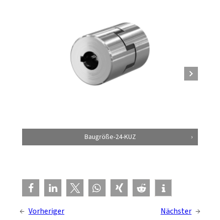
Baugröße-24-KUZ
←
Vorheriger
Nächster
→