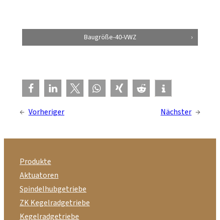
Baugröße-40-VWZ
←
Vorheriger
Nächster
→
Produkte
Aktuatoren
Spindelhubgetriebe
ZK Kegelradgetriebe
Kegelradgetriebe