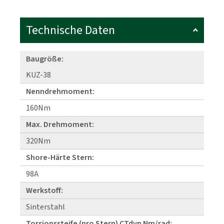
Technische Daten
Baugröße:
KUZ-38
Nenndrehmoment:
160Nm
Max. Drehmoment:
320Nm
Shore-Härte Stern:
98A
Werkstoff:
Sinterstahl
Torsionssteife (pro Stern) CTdyn Nm/rad: