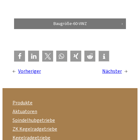
Baugröße-60-VWZ
←
Vorheriger
Nächster
→
Produkte
Aktuatoren
Spindelhubgetriebe
ZK Kegelradgetriebe
Kegelradgetriebe