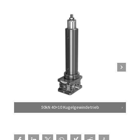
50kN 40×10 Kugelgewindetrieb