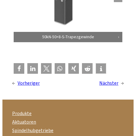
50kN-50×8-S-Trapezgewinde
←
Vorheriger
Nächster
→
Produkte
Aktuatoren
Spindelhubgetriebe