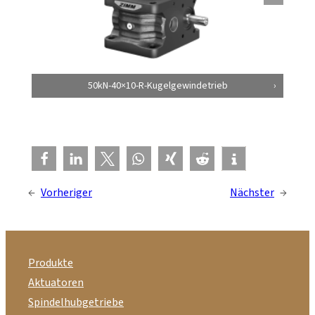
50kN-40×10-R-Kugelgewindetrieb
←
Vorheriger
Nächster
→
Produkte
Aktuatoren
Spindelhubgetriebe