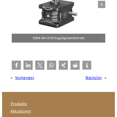
50kN-40×20-R-Kugelgewindetrieb
←
Vorheriger
Nächster
→
Produkte
Aktuatoren