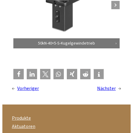
50kN-40×5-S-Kugelgewindetrieb
←
Vorheriger
Nächster
→
Produkte
Aktuatoren