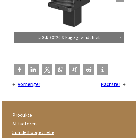
250kN-80×20-S-Kugelgewindetrieb
←
Vorheriger
Nächster
→
Produkte
Aktuatoren
Spindelhubgetriebe