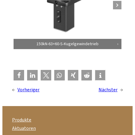
150kN-63×60-S-Kugelgewindetrieb
←
Vorheriger
Nächster
→
Produkte
Aktuatoren