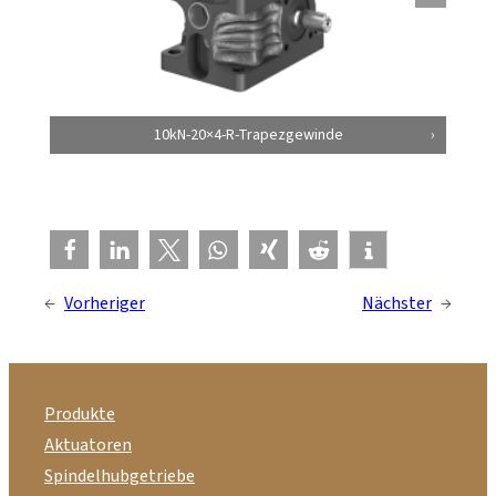
10kN-20×4-R-Trapezgewinde
←
Vorheriger
Nächster
→
Produkte
Aktuatoren
Spindelhubgetriebe