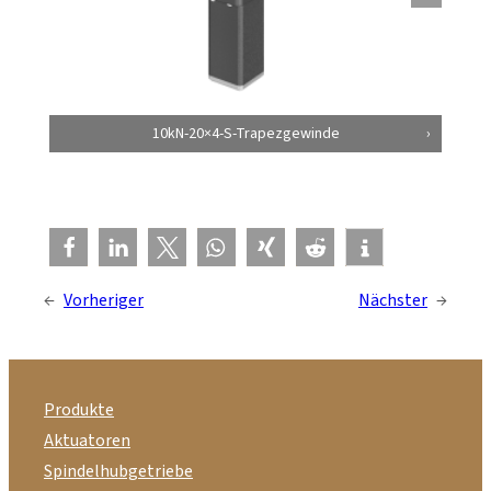
10kN-20×4-S-Trapezgewinde
←
Vorheriger
Nächster
→
Produkte
Aktuatoren
Spindelhubgetriebe