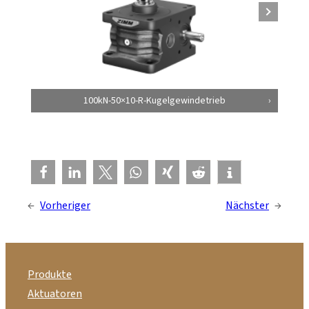
100kN-50×10-R-Kugelgewindetrieb
←
Vorheriger
Nächster
→
Produkte
Aktuatoren