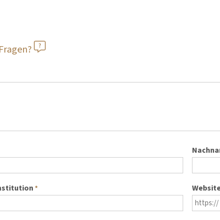
 Fragen?
Nachn
nstitution
Websit
*