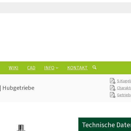
WIKI
CAD
INFO
KONTAKT
S-Kugel
| Hubgetriebe
Charakt
Getrie
Technische Date