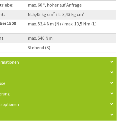
triebe:
max. 60 °, höher auf Anfrage
nt:
N: 5,45 kg cm² / L: 3,43 kg cm²
bei 1500
max. 53,4 Nm (N) / max. 13,5 Nm (L)
t:
max. 540 Nm
Stehend (S)
ormationen
use
erung
gsoptionen