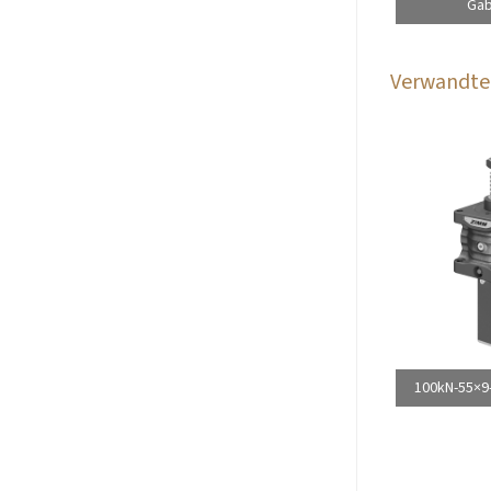
Gab
Verwandte 
100kN-55×9