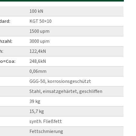
100 kN
dard:
KGT 50×10
1500 upm
hzahl:
3000 upm
h:
122,4kN
Co=Coa:
248,6kN
0,06mm
GGG-50, korrosionsgeschützt
Stahl, einsatzgehärtet, geschliffen
39 kg
15,7 kg
synth. Fließfett
Fettschmierung