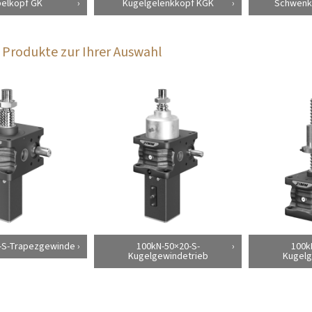
elkopf GK
Kugelgelenkkopf KGK
Schwenk
Produkte zur Ihrer Auswahl
-S-Trapezgewinde
100kN-50×20-S-
100k
Kugelgewindetrieb
Kugelg