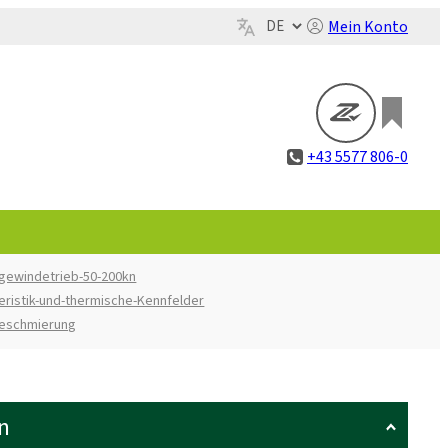
Mein Konto
+43 5577 806-0
gewindetrieb-50-200kn
eristik-und-thermische-Kennfelder
beschmierung
n