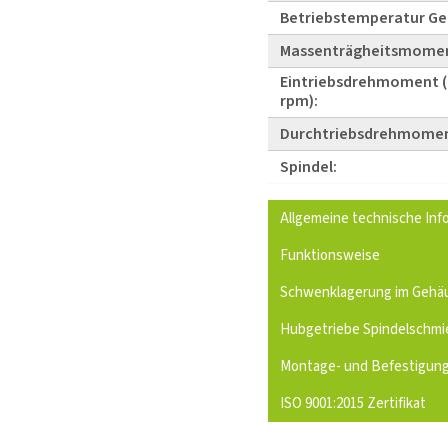
Betriebstemperatur Ge
Massenträgheitsmome
Eintriebsdrehmoment (
rpm):
Durchtriebsdrehmomen
Spindel:
Allgemeine technische Inf
Funktionsweise
Schwenklagerung im Gehä
Hubgetriebe Spindelschmi
Montage- und Befestigun
ISO 9001:2015 Zertifikat