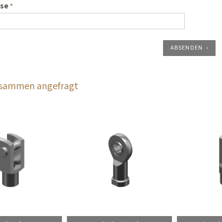
sse
*
ABSENDEN
zusammen angefragt