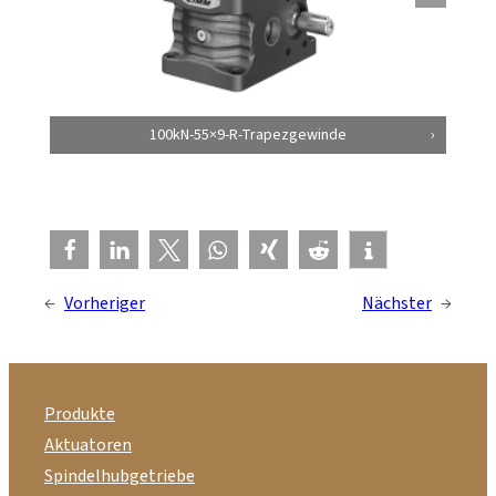
100kN-55×9-R-Trapezgewinde
←
Vorheriger
Nächster
→
Produkte
Aktuatoren
Spindelhubgetriebe