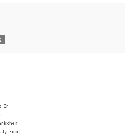
R
. Er
ie
anischen
alyse und