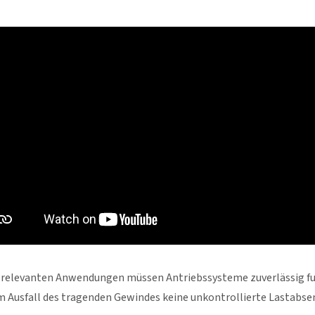
tsrelevanten Anwendungen müssen Antriebssysteme zuverlässig fun
m Ausfall des tragenden Gewindes keine unkontrollierte Lastabse