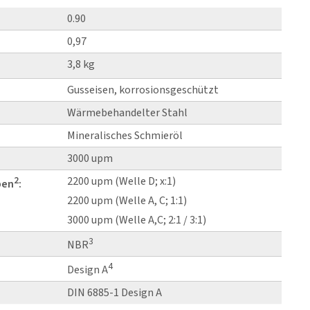
0.90
0,97
3,8 kg
Gusseisen, korrosionsgeschützt
Wärmebehandelter Stahl
Mineralisches Schmieröl
3000 upm
2
2200 upm (Welle D; x:1)
ben
:
2200 upm (Welle A, C; 1:1)
3000 upm (Welle A,C; 2:1 / 3:1)
3
NBR
4
Design A
DIN 6885-1 Design A