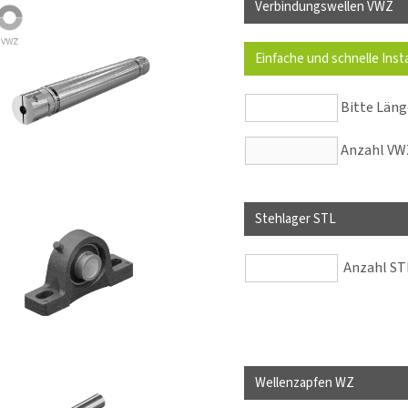
Verbindungswellen VWZ
Einfache und schnelle Inst
Bitte Län
Anzahl VWZ
Stehlager STL
Anzahl STL
Wellenzapfen WZ