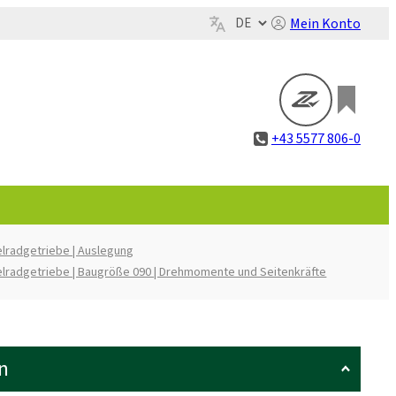
Mein Konto
+43 5577 806-0
lradgetriebe | Auslegung
lradgetriebe | Baugröße 090 | Drehmomente und Seitenkräfte
n