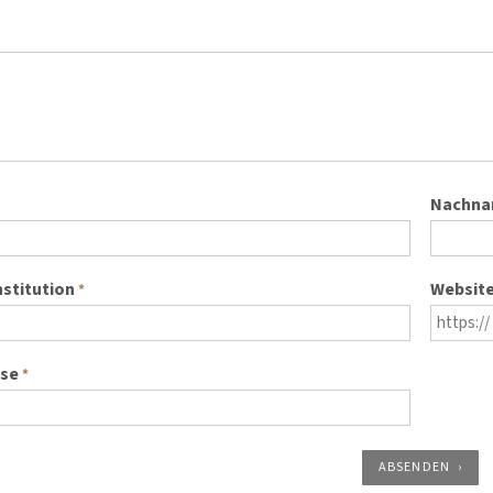
Nachn
nstitution
Websit
*
sse
*
ABSENDEN