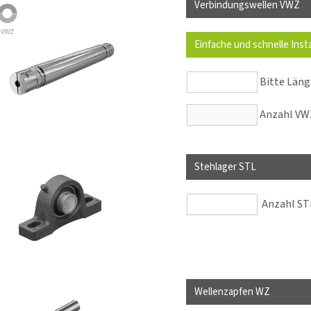
Verbindungswellen VWZ
Einfache und schnelle Inst
Bitte Län
Anzahl VWZ
Stehlager STL
Anzahl STL
Wellenzapfen WZ