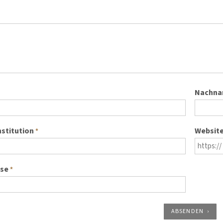
Nachn
nstitution
Websit
*
sse
*
ABSENDEN