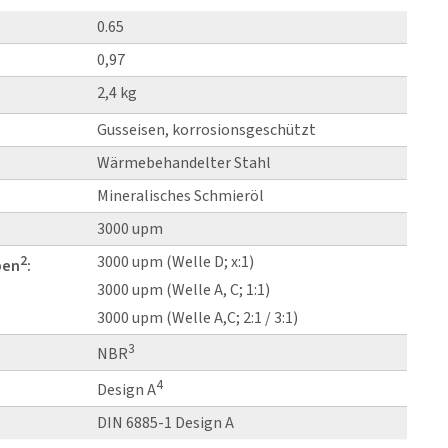
0.65
0,97
2,4 kg
Gusseisen, korrosionsgeschützt
Wärmebehandelter Stahl
Mineralisches Schmieröl
3000 upm
2
3000 upm (Welle D; x:1)
ben
:
3000 upm (Welle A, C; 1:1)
3000 upm (Welle A,C; 2:1 / 3:1)
3
NBR
4
Design A
DIN 6885-1 Design A