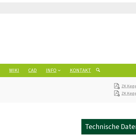
WIKI
CAD
INFO
KONTAKT
ZK Kege
ZK Kege
Technische Date