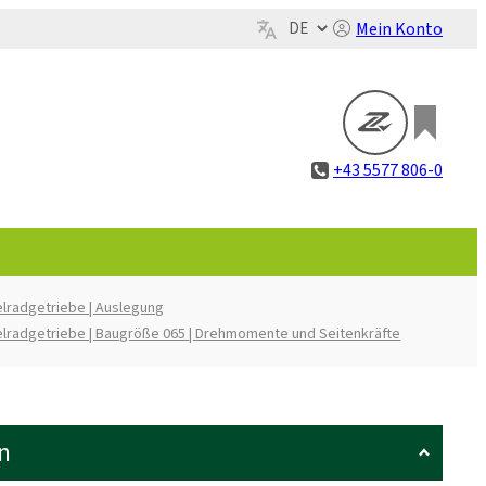
Mein Konto
+43 5577 806-0
lradgetriebe | Auslegung
lradgetriebe | Baugröße 065 | Drehmomente und Seitenkräfte
n