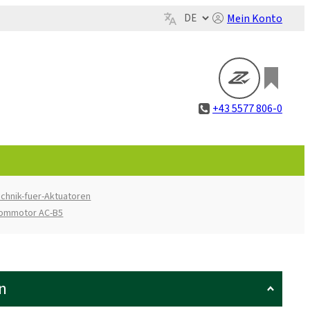
Mein Konto
+43 5577 806-0
chnik-fuer-Aktuatoren
rommotor AC-B5
n