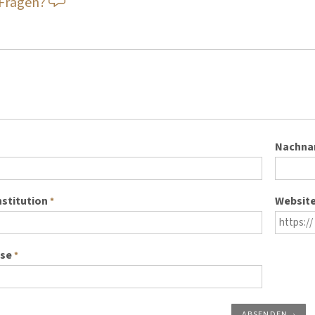
 Fragen?
Nachn
nstitution
Websit
*
sse
*
ABSENDEN