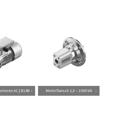
otoren AC | B14B
Motorflansch 2,5 – 1000 kN