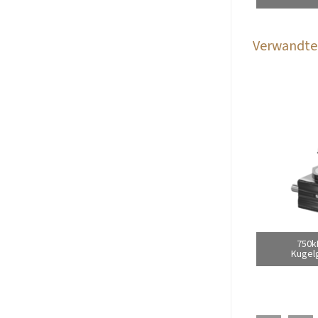
Verwandte 
750k
Kugel