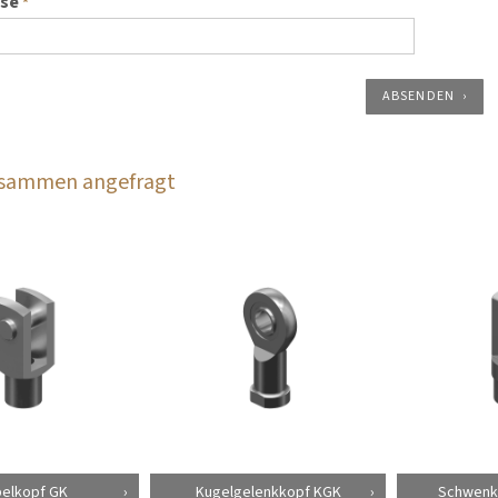
sse
*
ABSENDEN
zusammen angefragt
elkopf GK
Kugelgelenkkopf KGK
Schwenk