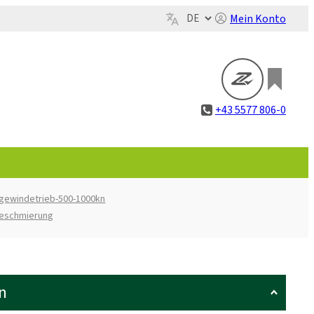
Mein Konto
+43 5577 806-0
gewindetrieb-500-1000kn
beschmierung
n