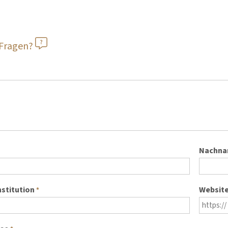
 Fragen?
Nachn
nstitution
Websit
*