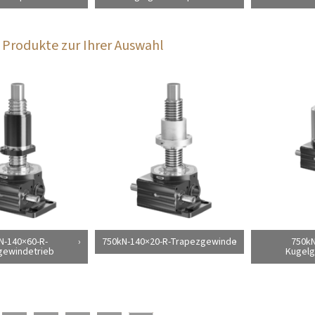
Produkte zur Ihrer Auswahl
N-140×60-R-
750kN-140×20-R-Trapezgewinde
750kN
gewindetrieb
Kugelg