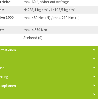
triebe:
max. 60 °, höher auf Anfrage
nt:
N: 238,4 kg cm² / L: 193,5 kg cm²
bei 1000
max. 480 Nm (N) / max. 210 Nm (L)
t:
max. 4.570 Nm
Stehend (S)
ormationen
use
erung
gsoptionen