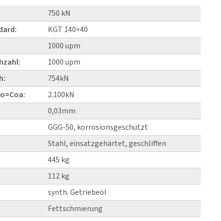
750 kN
dard:
KGT 140×40
1000 upm
hzahl:
1000 upm
h:
754kN
Co=Coa:
2.100kN
0,03mm
GGG-50, korrosionsgeschützt
Stahl, einsatzgehärtet, geschliffen
445 kg
112 kg
synth. Getriebeöl
Fettschmierung