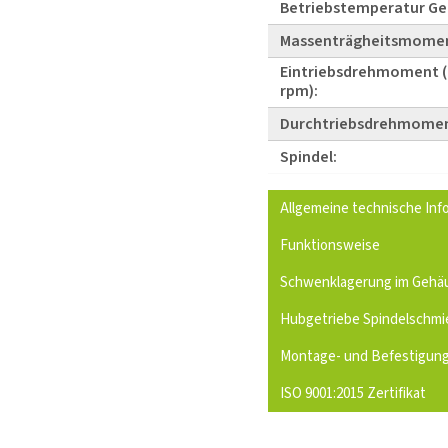
Betriebstemperatur Ge
Massenträgheitsmome
Eintriebsdrehmoment (
rpm):
Durchtriebsdrehmomen
Spindel:
Allgemeine technische Inf
Funktionsweise
Schwenklagerung im Gehä
Hubgetriebe Spindelschmi
Montage- und Befestigun
ISO 9001:2015 Zertifikat