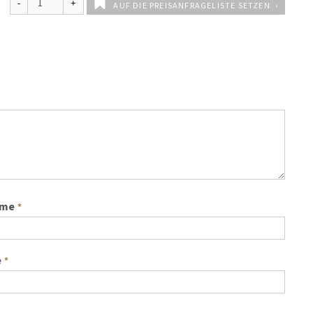
AUF DIE PREISANFRAGELISTE SETZEN
ame
*
e
*