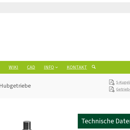
WIKI
CAD
INFO
KONTAKT
S-Kugel
 Hubgetriebe
Getrie
Technische Date