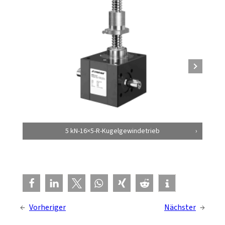
5 kN-16×5-R-Kugelgewindetrieb
←
Vorheriger
Nächster
→