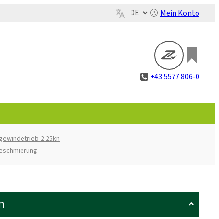
Mein Konto
+43 5577 806-0
gewindetrieb-2-25kn
beschmierung
n