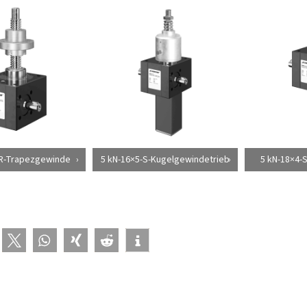
-R-Trapezgewinde
5 kN-16×5-S-Kugelgewindetrieb
5 kN-18×4-