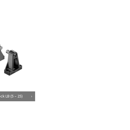
k LB (5 – 25)