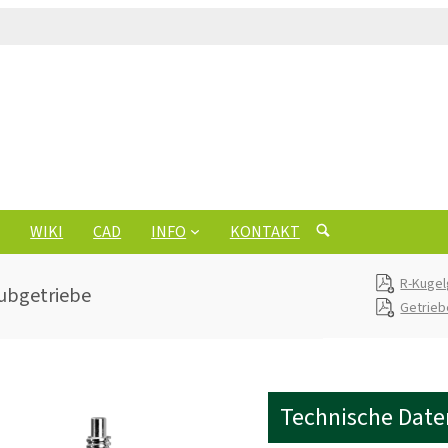
WIKI
CAD
INFO
KONTAKT
R-Kugel
Hubgetriebe
Getrie
Technische Date