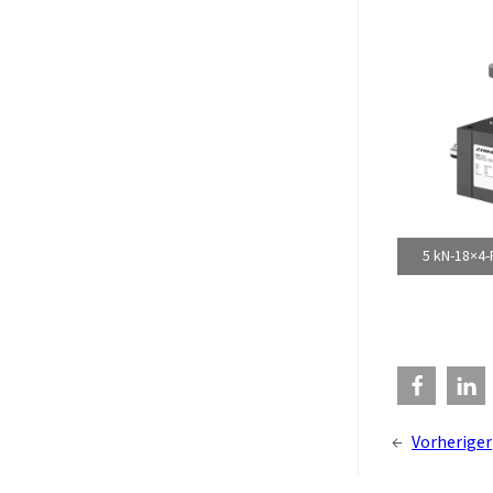
5 kN-18×4
←
Vorheriger