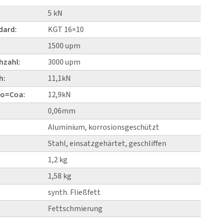
5 kN
dard:
KGT 16×10
1500 upm
hzahl:
3000 upm
h:
11,1kN
Co=Coa:
12,9kN
0,06mm
Aluminium, korrosionsgeschützt
Stahl, einsatzgehärtet, geschliffen
1,2 kg
1,58 kg
synth. Fließfett
Fettschmierung