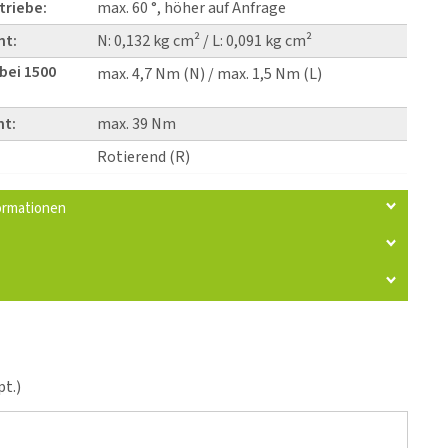
triebe:
max. 60 °, höher auf Anfrage
nt:
N: 0,132 kg cm² / L: 0,091 kg cm²
bei 1500
max. 4,7 Nm (N) / max. 1,5 Nm (L)
t:
max. 39 Nm
Rotierend (R)
ormationen
t.)