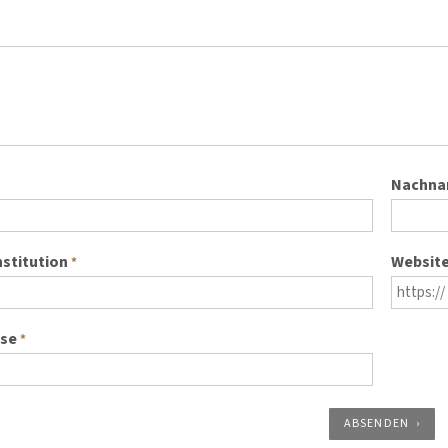
Nachn
nstitution
Websit
*
sse
*
ABSENDEN