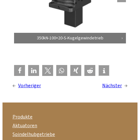
350kN-100×20-S-Kugelgewindetrieb
←
Vorheriger
Nächster
→
Produkte
Aktuatoren
Spindelhubgetriebe