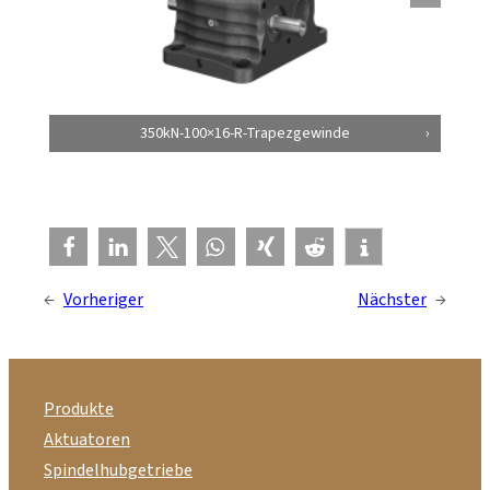
350kN-100×16-R-Trapezgewinde
←
Vorheriger
Nächster
→
Produkte
Aktuatoren
Spindelhubgetriebe