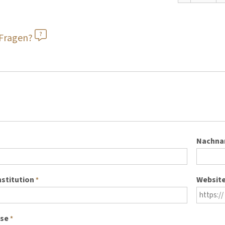
 Fragen?
Nachn
nstitution
Websit
*
sse
*