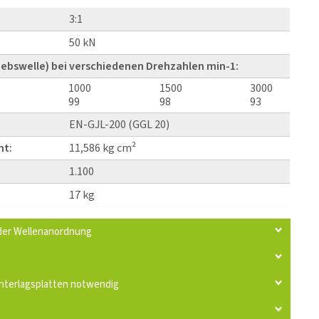
3:1
50 kN
ebswelle) bei verschiedenen Drehzahlen min-1:
1000
1500
3000
99
98
93
EN-GJL-200 (GGL 20)
nt:
11,586 kg cm²
1.100
17 kg
 der Wellenanordnung
nterlagsplatten notwendig