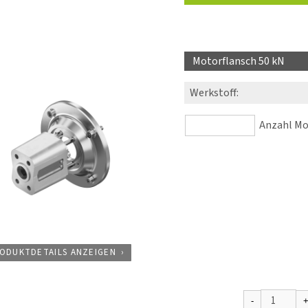
Motorflansch 50 kN
Werkstoff
:
Anzahl Mot
ODUKTDETAILS ANZEIGEN