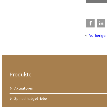
←
Vorheriger
Produkte
Aktuatoren
Spindelhubgetriebe