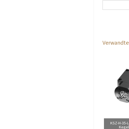
Verwandte 
KSZ-H-35-L
Kegel