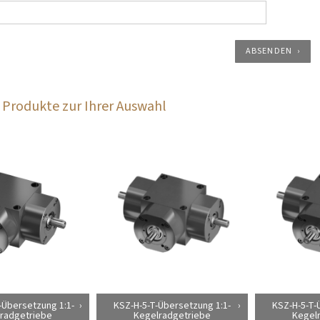
ABSENDEN
Produkte zur Ihrer Auswahl
-Übersetzung 1:1-
KSZ-H-5-T-Übersetzung 1:1-
KSZ-H-5-T-
radgetriebe
Kegelradgetriebe
Kegel