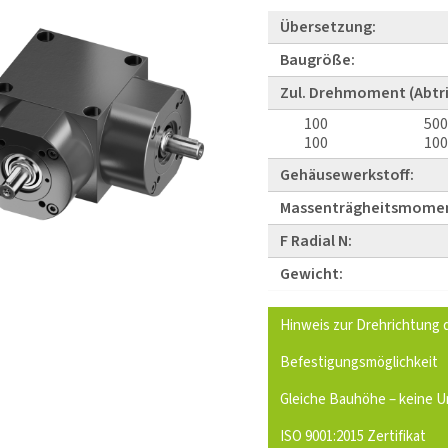
Übersetzung:
Baugröße:
Zul. Drehmoment (Abtri
100
500
100
100
Gehäusewerkstoff:
Massenträgheitsmome
F Radial N:
Gewicht:
Hinweis zur Drehrichtung
Befestigungsmöglichkeit
Gleiche Bauhöhe – keine U
ISO 9001:2015 Zertifikat