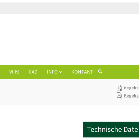
WIKI
CAD
INFO
KONTAKT
Kegelra
Kegelra
Technische Date