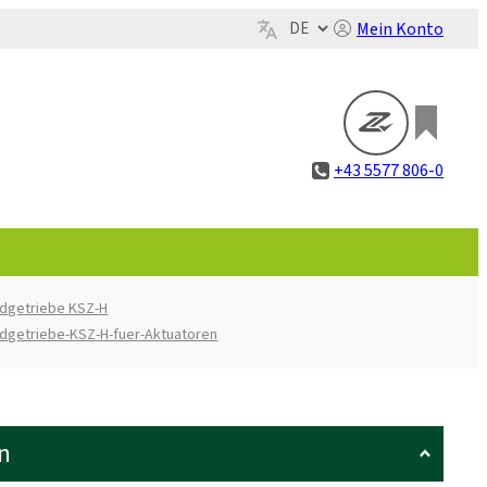
Mein Konto
+43 5577 806-0
dgetriebe KSZ-H
dgetriebe-KSZ-H-fuer-Aktuatoren
n