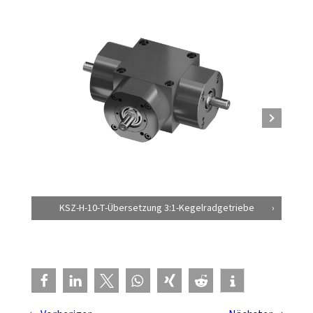
KSZ-H-10-T-Übersetzung 3:1-Kegelradgetriebe