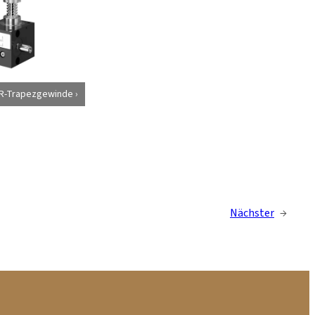
-R-Trapezgewinde
Nächster
→