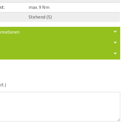
t:
max. 9 Nm
Stehend (S)
ormationen
t.)