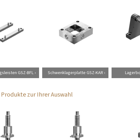
gsleisten GSZ-BFL
Schwenklagerplatte GSZ-KAR
Lagerboc
Produkte zur Ihrer Auswahl