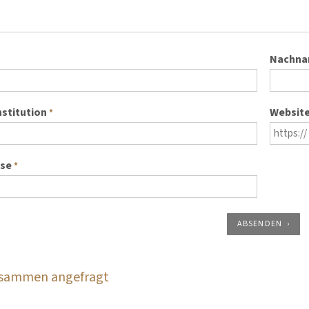
Nachn
nstitution
Websit
*
sse
*
ABSENDEN
zusammen angefragt