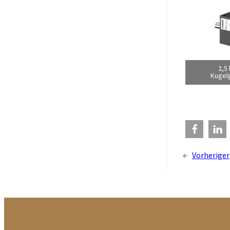
2,5
Kugel
←
Vorheriger