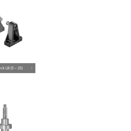
k LB (5 – 25)