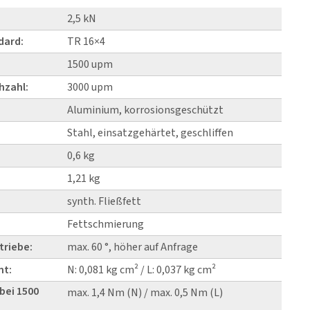
2,5 kN
dard:
TR 16×4
1500 upm
hzahl:
3000 upm
Aluminium, korrosionsgeschützt
Stahl, einsatzgehärtet, geschliffen
0,6 kg
1,21 kg
synth. Fließfett
Fettschmierung
triebe:
max. 60 °, höher auf Anfrage
nt:
N: 0,081 kg cm² / L: 0,037 kg cm²
bei 1500
max. 1,4 Nm (N) / max. 0,5 Nm (L)