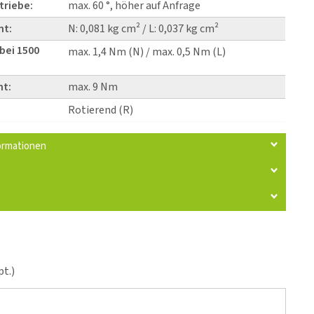
triebe:
max. 60 °, höher auf Anfrage
nt:
N: 0,081 kg cm² / L: 0,037 kg cm²
bei 1500
max. 1,4 Nm (N) / max. 0,5 Nm (L)
t:
max. 9 Nm
Rotierend (R)
ormationen
t.)