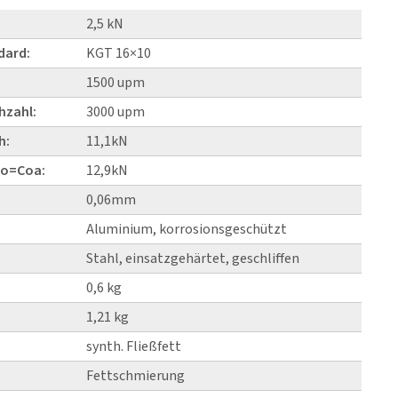
2,5 kN
dard:
KGT 16×10
1500 upm
hzahl:
3000 upm
h:
11,1kN
Co=Coa:
12,9kN
0,06mm
Aluminium, korrosionsgeschützt
Stahl, einsatzgehärtet, geschliffen
0,6 kg
1,21 kg
synth. Fließfett
Fettschmierung