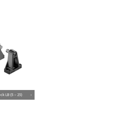
k LB (5 – 25)