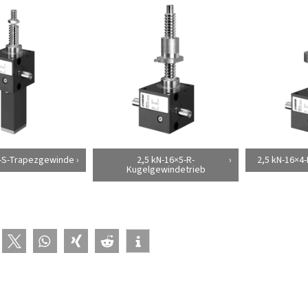
4-S-Trapezgewinde
2,5 kN-16×5-R-
2,5 kN-16×4
Kugelgewindetrieb