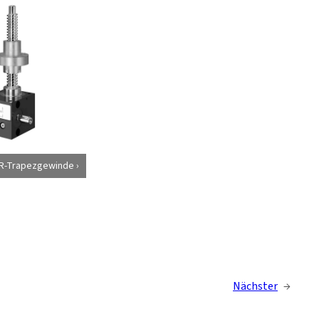
-R-Trapezgewinde
Nächster
→