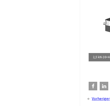
2,5 kN-16×
←
Vorheriger