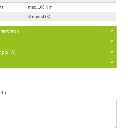
t:
max. 108 Nm
Stehend (S)
ormationen
ng (SIFA)
t.)