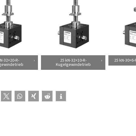
kN-32×20-R-
25 kN-32×10-R-
25 kN-30×6
gewindetrieb
Kugelgewindetrieb