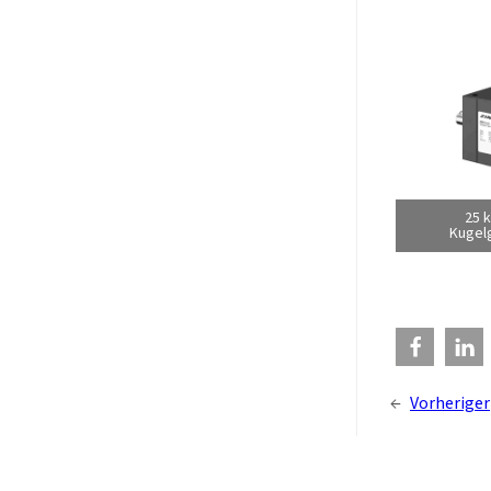
25 
Kugel
←
Vorheriger