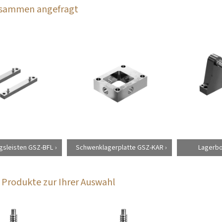
zusammen angefragt
gsleisten GSZ-BFL
Schwenklagerplatte GSZ-KAR
Lagerboc
Produkte zur Ihrer Auswahl