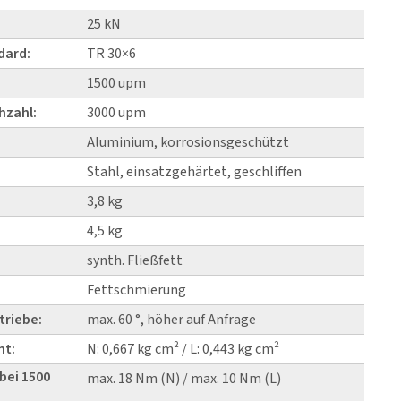
25 kN
dard:
TR 30×6
1500 upm
hzahl:
3000 upm
Aluminium, korrosionsgeschützt
Stahl, einsatzgehärtet, geschliffen
3,8 kg
4,5 kg
synth. Fließfett
Fettschmierung
triebe:
max. 60 °, höher auf Anfrage
nt:
N: 0,667 kg cm² / L: 0,443 kg cm²
bei 1500
max. 18 Nm (N) / max. 10 Nm (L)