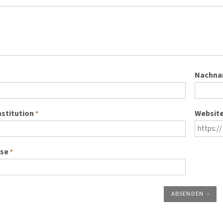
Nachn
nstitution
Websit
*
sse
*
ABSENDEN