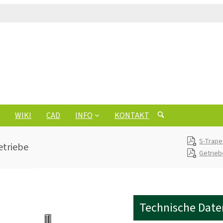
WIKI
CAD
INFO
KONTAKT
S-Trape
etriebe
Getrie
Technische Date