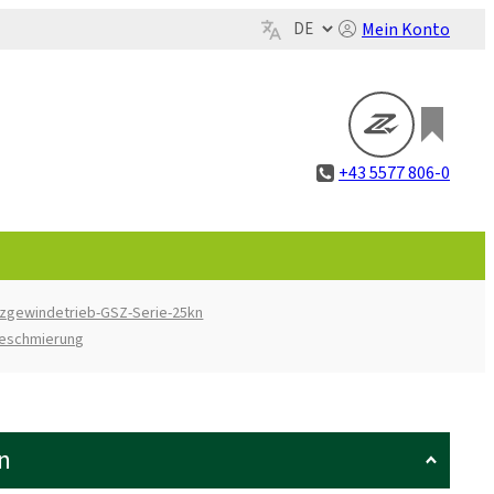
Mein Konto
+43 5577 806-0
zgewindetrieb-GSZ-Serie-25kn
beschmierung
n