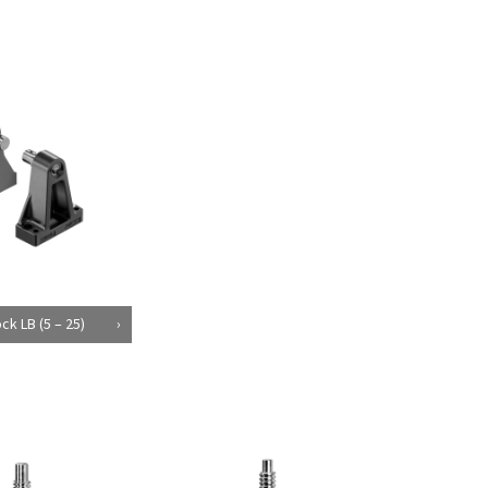
k LB (5 – 25)