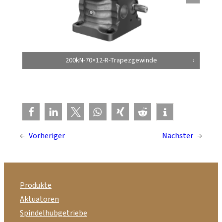
200kN-70×12-R-Trapezgewinde
←
Vorheriger
Nächster
→
Produkte
Aktuatoren
Spindelhubgetriebe