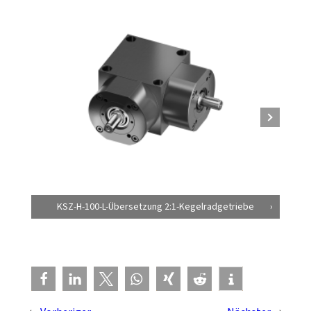
KSZ-H-100-L-Übersetzung 2:1-Kegelradgetriebe