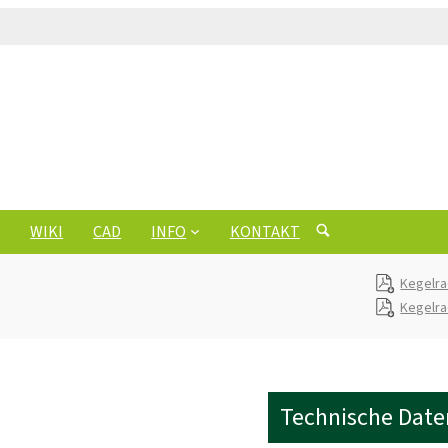
WIKI
CAD
INFO
KONTAKT
Kegelra
Kegelra
Technische Date