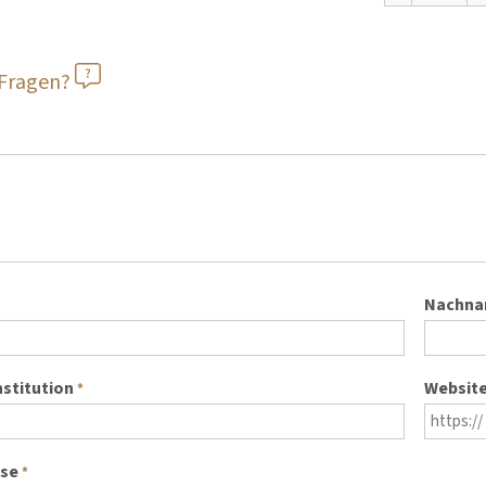
 Fragen?
Nachn
nstitution
Websit
*
sse
*