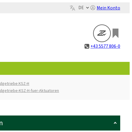
Mein Konto
+43 5577 806-0
dgetriebe KSZ-H
dgetriebe-KSZ-H-fuer-Aktuatoren
n