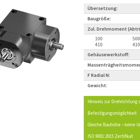
Übersetzung:
Baugröße:
Zul. Drehmoment (Abtri
100
500
410
410
Gehäusewerkstoff:
Massenträgheitsmome
F Radial N:
Gewicht:
Hinweis zur Drehrichtung
Befestigungsmöglichkeit
Gleiche Bauhöhe – keine U
ISO 9001:2015 Zertifikat