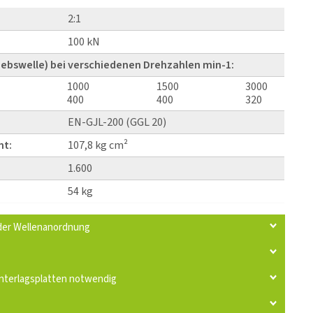
2:1
100 kN
ebswelle) bei verschiedenen Drehzahlen min-1:
1000
1500
3000
400
400
320
EN-GJL-200 (GGL 20)
nt:
107,8 kg cm²
1.600
54 kg
 der Wellenanordnung
nterlagsplatten notwendig