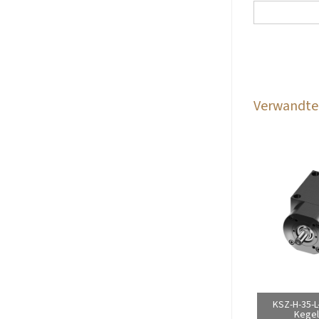
Verwandte 
KSZ-H-35-L
Kegel