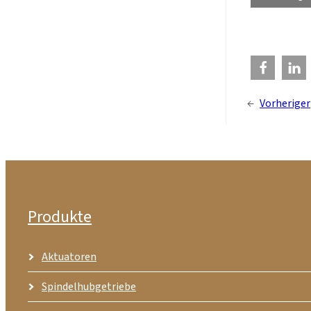
←
Vorheriger
Produkte
Aktuatoren
Spindelhubgetriebe