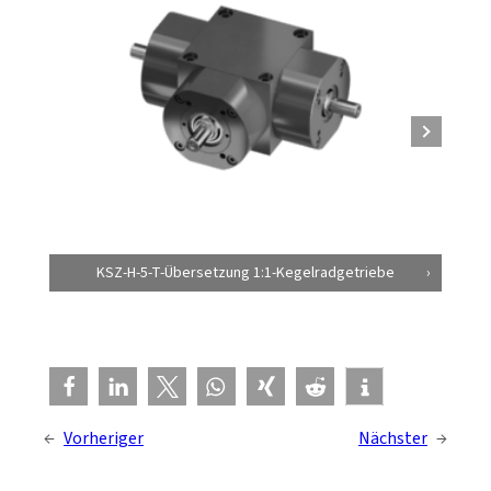
KSZ-H-5-T-Übersetzung 1:1-Kegelradgetriebe
←
Vorheriger
Nächster
→