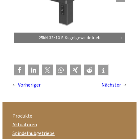
25kN-32×10-S-Kugelgewindetrieb
←
Vorheriger
Nächster
→
Produkte
Aktuatoren
Spindelhubgetriebe