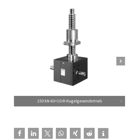
150 kN-63×10-R-Kugelgewindetrieb