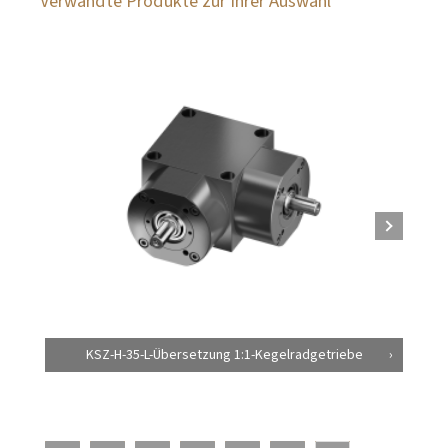
Verwandte Produkte zur Ihrer Auswahl
KSZ-H-35-L-Übersetzung 1:1-Kegelradgetriebe