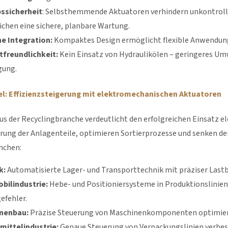
bssicherheit
: Selbsthemmende Aktuatoren verhindern unkontrol
chen eine sichere, planbare Wartung.
e Integration:
Kompaktes Design ermöglicht flexible Anwendung
freundlichkeit:
Kein Einsatz von Hydraulikölen – geringeres 
gung.
el: Effizienzsteigerung mit elektromechanischen Aktuatoren
aus der Recyclingbranche verdeutlicht den erfolgreichen Einsatz 
rung der Anlagenteile, optimieren Sortierprozesse und senken den
nchen:
k:
Automatisierte Lager- und Transporttechnik mit präziser Lastb
bilindustrie:
Hebe- und Positioniersysteme in Produktionslinien 
efehler.
nenbau:
Präzise Steuerung von Maschinenkomponenten optimier
mittelindustrie:
Genaue Steuerung von Verpackungslinien verbess