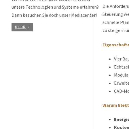
Die Anforder
unsere Technologien und Systeme erfahren?
Steuerung we
Dann besuchen Sie doch unser Mediacenter!
schnelle Plan
MEHR
zu steigern u
Eigenschafte
Vier Ba
Echtzei
Modular
Erweit
CAD-Mo
Warum Elekt
Energie
Kosten