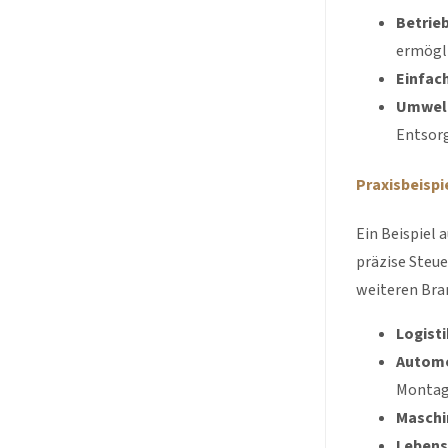
Betrie
ermögli
Einfach
Umwelt
Entsor
Praxisbeispi
Ein Beispiel 
präzise Steue
weiteren Bra
Logisti
Automo
Montag
Maschi
Lebens