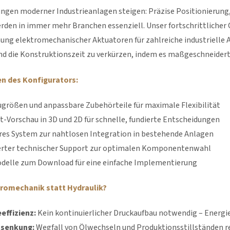
ungen moderner Industrieanlagen steigen: Präzise Positionierung
rden in immer mehr Branchen essenziell. Unser fortschrittlicher
ung elektromechanischer Aktuatoren für zahlreiche industrielle An
nd die Konstruktionszeit zu verkürzen, indem es maßgeschneiderte
n des Konfigurators:
ugrößen und anpassbare Zubehörteile für maximale Flexibilität
t-Vorschau in 3D und 2D für schnelle, fundierte Entscheidungen
es System zur nahtlosen Integration in bestehende Anlagen
erter technischer Support zur optimalen Komponentenwahl
delle zum Download für eine einfache Implementierung
romechanik statt Hydraulik?
effizienz:
Kein kontinuierlicher Druckaufbau notwendig – Energi
senkung:
Wegfall von Ölwechseln und Produktionsstillständen r