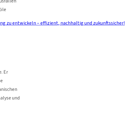
usfällen
öle
zu entwickeln – effizient, nachhaltig und zukunftssicher!
. Er
ie
anischen
alyse und