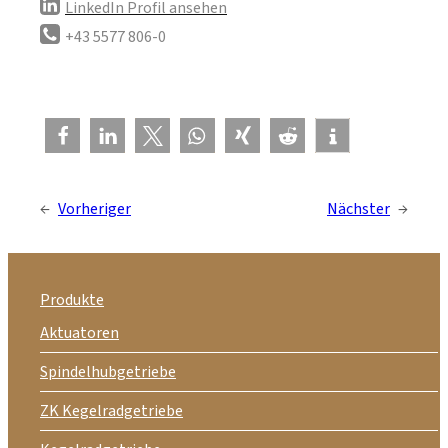
LinkedIn Profil ansehen
+43 5577 806-0
←
Vorheriger
Nächster
→
Produkte
Aktuatoren
Spindelhubgetriebe
ZK Kegelradgetriebe